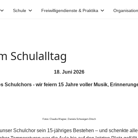
Schule
Freiwilligendienste & Praktika
Organisatio
m Schulalltag
18. Juni 2026
s Schulchors - wir feiern 15 Jahre voller Musik, Erinnerun
Fotos: Claudia Wagner, Daniela Schweigert-Ditsch
e unser Schulchor sein 15-jähriges Bestehen – und schenkte all