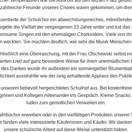
her Temperaturen war die Aula bis auf den letzten Platz gefüllt
e zahlreiche Freunde unseres Chores waren gekommen, um die
sentierte der Schulchor ein abwechslungsreiches, mitreißende
egelte die Vielfalt der vergangenen 15 Jahre wider und lud 
insame Singen mit den ehemaligen Chorkindern. Viele von ihn
 weckten. Sie machten deutlich, wie sehr die Musik Menschen 
ließlich eine Überraschung, mit der Frau Olschewski selbst ni
erten Lied auf ganz besondere Weise für ihren unermüdlichen Ei
 des Dankes wurde ihr außerdem ein sonnengelber Blumentopf 
lichkeit ausstrahlte wie der lang anhaltende Applaus des Publi
unserem liebevoll hergerichteten Schulhof aus. Bei kostenfre
eginnen und Kollegen miteinander ins Gespräch. Kleine Snacks
luden zum gemütlichen Verweilen ein.
hrbücher erwerben oder in den vielfältigen Produkten unserer 
 fanden viele interessierte Käuferinnen und Käufer. Wir danken
unsere schulische Arbeit auf diese Weise unterstützt haben.