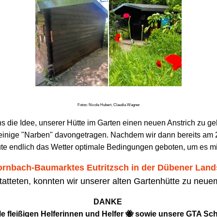
Fotos: Nicole Hubert, Claudia Wagner
uns die Idee, unserer Hütte im Garten einen neuen Anstrich zu ge
einige "Narben" davongetragen. Nachdem wir dann bereits am 
ute endlich das Wetter optimale Bedingungen geboten, um es mit
rnbach-Baumarktes Eutritzsch in der Dübener Land
tatteten, konnten wir unserer alten Gartenhütte zu neu
DANKE
 fleißigen Helferinnen und Helfer 🐝 sowie unsere GTA Sch