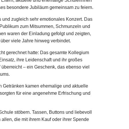
. Eltern, aktuelle und ehemalige Schülerinnen
ses besondere Jubiläum gemeinsam zu feiern.
s und zugleich sehr emotionales Konzert. Das
das Publikum zum Mitsummen, Schmunzeln und
en waren der Einladung gefolgt und zeigten,
über viele Jahre hinweg verbindet.
cht gerechnet hatte: Das gesamte Kollegium
nsatz, ihre Leidenschaft und ihr großes
überreicht – ein Geschenk, das ebenso viel
kums.
ien Getränken kamen ehemalige und aktuelle
 sorgten für eine angenehme Erfrischung und
Schule stöbern. Tassen, Buttons und liebevoll
 allen, die mit ihrem Kauf oder ihrer Spende